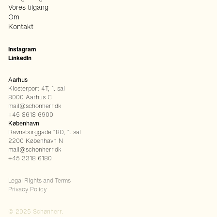
Vores tilgang
Om
Kontakt
Instagram
LinkedIn
Aarhus
Klosterport 4T, 1. sal
8000 Aarhus C
mail@schonherr.dk
+45 8618 6900
København
Ravnsborggade 18D, 1. sal
2200 København N
mail@schonherr.dk
+45 3318 6180
Legal Rights and Terms
Privacy Policy
© 2025 Schønherr.