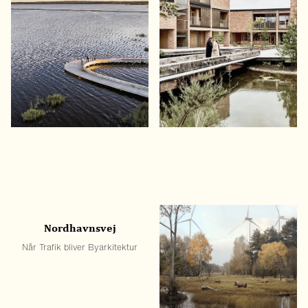
Filsø besøgssted
Håndværkskollegiet i
Horsens
Udsigtsbro ved Danmarks
næststørste gendannede sø
Et ’blåt’ campus på gamle
banearealer
Nordhavnsvej
Vandets Veje: Kolindsund
Når Trafik bliver Byarkitektur
Et landskab tilbage til fremtiden