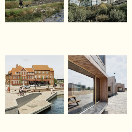
Kerteminde
Københavns Færgehavn
Renæssancehavn
Nord
Højvandssikring og genskabelse af
Omdannelse til
den historiske forbindelse mellem
Svanemøllehavnens midlertidige
bymidte og havn
lystbådehavn