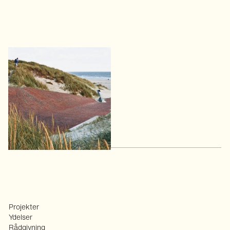
Vestled, Hvide Sande
Når kunsten styrker
tilgængeligheden til havet
Projekter
Ydelser
Rådgivning