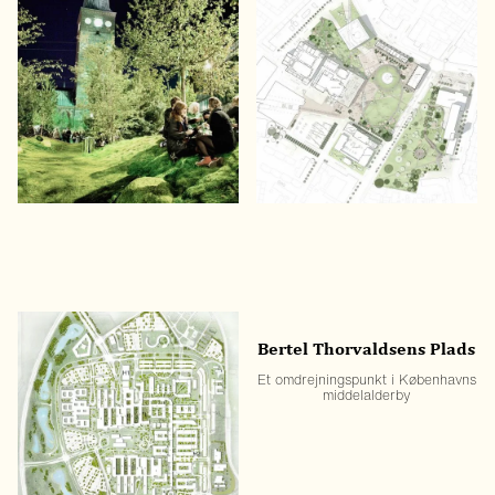
Aarhus Festuge
Aarhus Musikhuspark
3 nytænkende
Byens grønne hjertekammer
byrumseksperimenter
Aarhus
Bertel Thorvaldsens Plads
Universitetshospital i
Et omdrejningspunkt i Københavns
Skejby
middelalderby
Et helende landskab