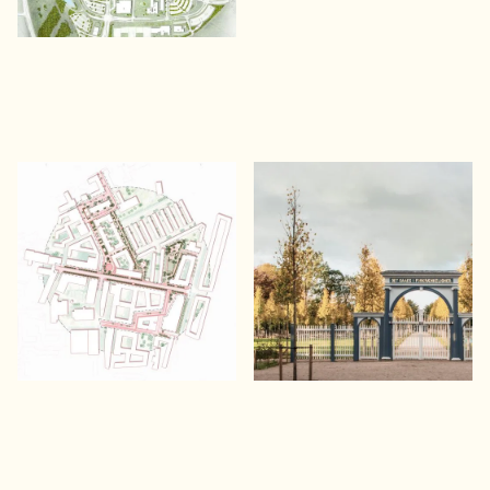
Carlsberg Byen
Christiansfeld
Byrum, klimatilpasning og ny
Dansk mønsterby og UNESCO
natur mellem nye og gamle huse i
Verdensarv
den Københavnske bydel