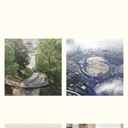
ENERGI OG INFRASTRUKTUR
Karens Minde Aksen
Tempelhofer Feld, Berlin
Klimatilpasning af Københavns
Fra lufthavn til byens grønne
Sydhavn
hjertekammer