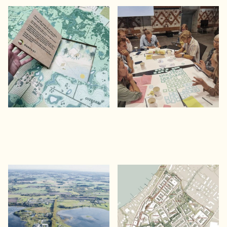
CONCITO: Fremtidens
Dialogværktøj til Norges
arealanvendelse
grønne industrier
En visionsmodel for det åbne land
Med skønhed, resiliens og lokal
nordvest for Aarhus
værdi som drivkaft
DTU Danmarks Tekniske
Falstersvejkvarteret
Universitet
En bevarende udviklingsplan i
Middelfarts indre industrikvarter
Lyngby, Ballerup og Risø