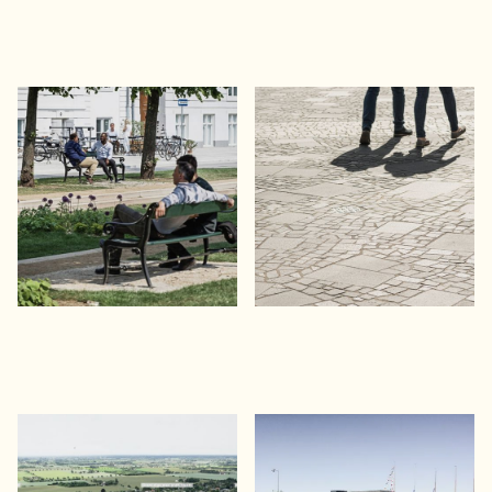
Sankt Annæ Plads
Silkeborg Torv
Skybrudssikring af kulturhistorisk
Ny plads over parkeringskælder i
byrum i København
byens hjerte
Strøby Egede
Struer Havn
Klimatilpasning af udsat kystby
Stormflodssikring, byhængsel og