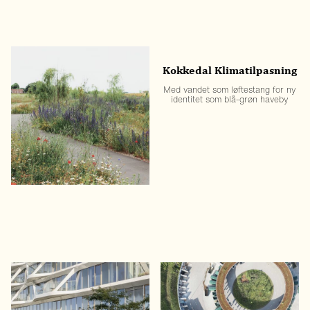
Køge Nord
Kokkedal Klimatilpasning
Byggemodning med
Med vandet som løftestang for ny
klimatilpasning og biodiversitet
identitet som blå-grøn haveby
som redskab
Lighthouse
Lisbjerg Genbrugsstation
Et bylandskab født af havet
Recirkulering og bæredygtig