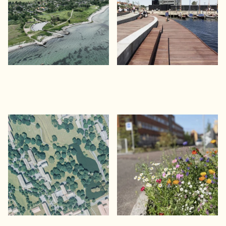
urbant mødested
Universitetsparken
Vejdirektoratets
Aarhus
Beplantningshåndbog
Plan for bevaring og foryngelse af
En vejledning til smukke, grønne
et arkitektonisk mesterværk
veje