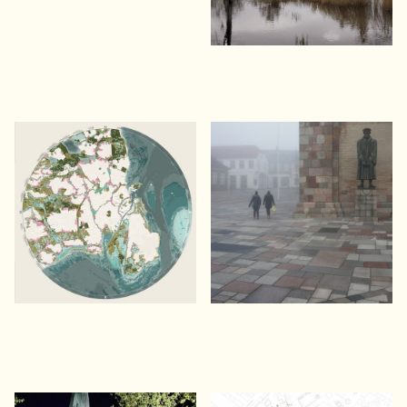
Copenhagen Islands
Ribe Domkirkeplads
En vision for naturbaseret
En genforening af by og kirke
klimasikring af København