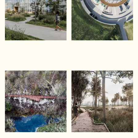
velfærd i praksis
Mønsted Kalkgruber
Ørodde Landskabspark
Tilgængelighed som integreret
Kongens gave til fremtiden
landskabsarkitektur