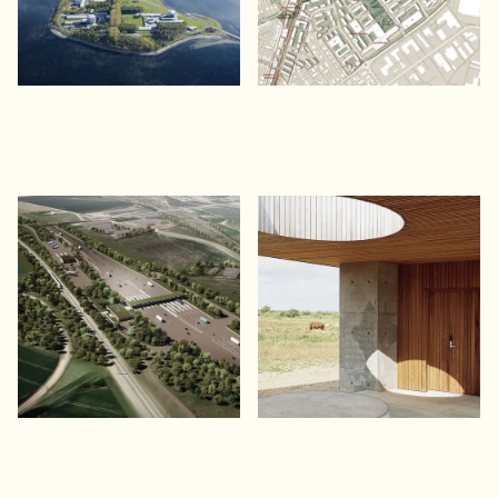
Femern Bælt forbindelsen
Filsø Skolestue
En tunnel mellem Danmark og
En skolestue ved Danmarks
Tyskland
næststørste gendannede sø