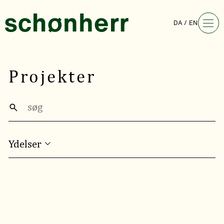
DA
EN
Projekter
Ydelser
PLAN, PROGRAM OG PROCES
BIODIVERSITET OG KLIMATILPASNING
TURISME OG TILGÆNGELIGE LANDSKABER
BYENS RUM – HVERDAGENS LANDSKABER