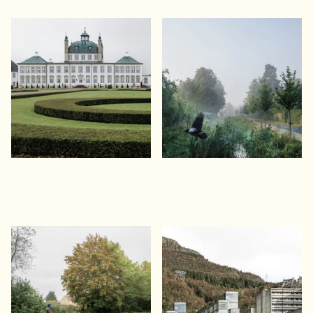
Fredensborg Slotshave
Gentofterenden
Restaurering af slottets barokhave
Fra Københavns forsvarsanlæg til
og Europa Nostra kulturarv
skybrudssikring og ny natur
Harrestrup Å i
Haukeland Børne- og
Vigerslevparken
Ungesykehus
Naturgenopretning og
I kontakt med Bergens fjelde
skybrudssikring af København