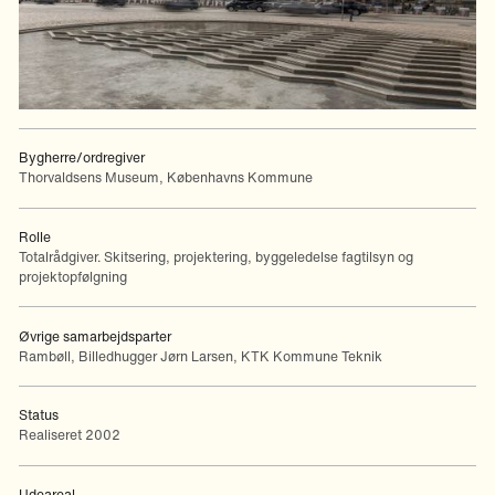
Projekt
Bertel Thorvaldsens Plads – et centrum i Københavns middelalderby
Bygherre/ordregiver
Thorvaldsens Museum, Københavns Kommune
Rolle
Totalrådgiver. Skitsering, projektering, byggeledelse fagtilsyn og
projektopfølgning
Øvrige samarbejdsparter
Rambøll, Billedhugger Jørn Larsen, KTK Kommune Teknik
Status
Realiseret 2002
Udeareal