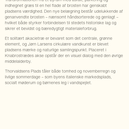
indhegnet græs til en hel flade af brosten har genskabt
pladsens værdighed. Den nye belægning består udelukkende af
genanvendte brosten – nænsomt håndsorterede og genlagt –
hvilket både styrker forbindelsen til stedets historiske lag og
sikrer et bevidst og bæredygtigt materialeforbrug.
Et solitært akacietræ er bevaret som det centrale, grønne
element, og Jørn Larsens cirkulære vandkunst er blevet
pladsens mærke og naturlige samlingspunkt. Placeret i
Knabrostrædes akse opstår der en visuel dialog med den øvrige
middelalderby.
Thorvaldsens Plads tåler både tomhed og novemberregn og
livlige sommerdage – som byens italienske markedsplads,
socialt møderum og børnenes leg i vandspejlet.