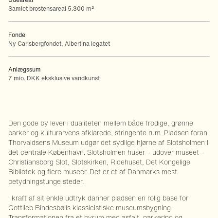
Samlet brostensareal 5.300 m²
Fonde
Ny Carlsbergfondet, Albertina legatet
Anlægssum
7 mio. DKK eksklusive vandkunst
Den gode by lever i dualiteten mellem både frodige, grønne
parker og kulturarvens afklarede, stringente rum. Pladsen foran
Thorvaldsens Museum udgør det sydlige hjørne af Slotsholmen i
det centrale København. Slotsholmen huser – udover museet –
Christiansborg Slot, Slotskirken, Ridehuset, Det Kongelige
Bibliotek og flere museer. Det er et af Danmarks mest
betydningstunge steder.
I kraft af sit enkle udtryk danner pladsen en rolig base for
Gottlieb Bindesbølls klassicistiske museumsbygning.
Transformationen fra et byrum med asfalt, parkering og