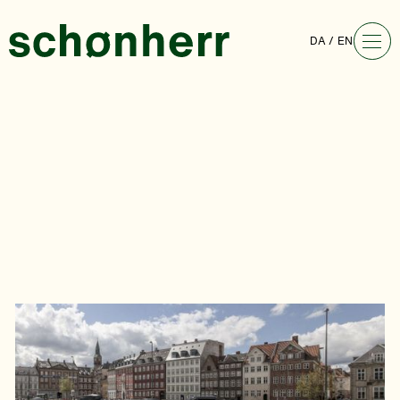
DA
EN
Bertel Thorvaldsens
Plads