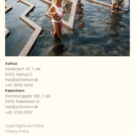
Projekter
Ydelser
Rådgivning
Vores tilgang
Om
Kontakt
Instagram
LinkedIn
Aarhus
Klosterport 4T, 1. sal
8000 Aarhus C
mail@schonherr.dk
+45 8618 6900
København
Ravnsborggade 18D, 1. sal
2200 København N
mail@schonherr.dk
+45 3318 6180
Legal Rights and Terms
Privacy Policy