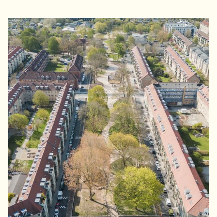
Projects
Services
Consultancy
Values
Method
About
Contact
Instagram
LinkedIn
Aarhus
Klosterport 4T, 1. sal,