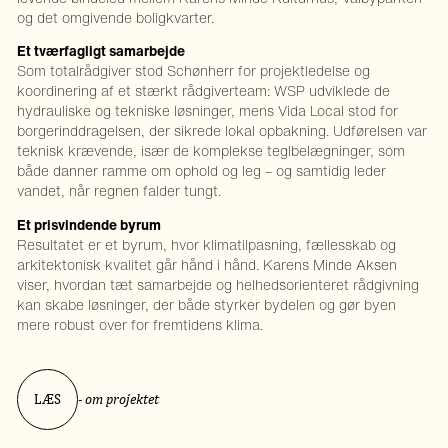
og det omgivende boligkvarter.
Et tværfagligt samarbejde
Som totalrådgiver stod Schønherr for projektledelse og
koordinering af et stærkt rådgiverteam: WSP udviklede de
hydrauliske og tekniske løsninger, mens Vida Local stod for
borgerinddragelsen, der sikrede lokal opbakning. Udførelsen var
teknisk krævende, især de komplekse teglbelægninger, som
både danner ramme om ophold og leg – og samtidig leder
vandet, når regnen falder tungt.
Et prisvindende byrum
Resultatet er et byrum, hvor klimatilpasning, fællesskab og
arkitektonisk kvalitet går hånd i hånd. Karens Minde Aksen
viser, hvordan tæt samarbejde og helhedsorienteret rådgivning
kan skabe løsninger, der både styrker bydelen og gør byen
mere robust over for fremtidens klima.
LÆS
- om projektet