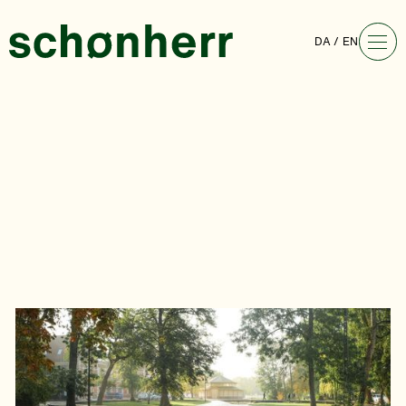
DA
EN
Karens Minde Aksen