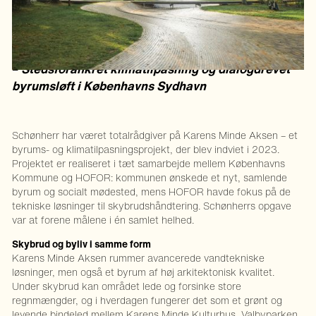
Totalrådgiver for Københavns Kommune og HOFOR
–
Stedsforankret klimatilpasning og dialogdrevet
byrumsløft i Københavns Sydhavn
Schønherr har været totalrådgiver på Karens Minde Aksen – et
byrums- og klimatilpasningsprojekt, der blev indviet i 2023.
Projektet er realiseret i tæt samarbejde mellem Københavns
Kommune og HOFOR: kommunen ønskede et nyt, samlende
byrum og socialt mødested, mens HOFOR havde fokus på de
tekniske løsninger til skybrudshåndtering. Schønherrs opgave
var at forene målene i én samlet helhed.
Skybrud og byliv i samme form
Karens Minde Aksen rummer avancerede vandtekniske
løsninger, men også et byrum af høj arkitektonisk kvalitet.
Under skybrud kan området lede og forsinke store
regnmængder, og i hverdagen fungerer det som et grønt og
levende bindeled mellem Karens Minde Kulturhus, Valbyparken